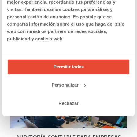
mejor experiencia, recordando tus preferencias y
etc. Aquí podemos colaborar y trabajar juntos.
visitas. También usamos cookies para análisis y
En el segundo caso, al externalizarlo por completo, se abarata el
personalización de anuncios. Es posible que se
servicio, se paga solo de acuerdo al consumo de servicios, el
comparta información sobre el uso que haga del sitio
empresario no debe preocuparse por acualizaciones de
web con nuestros partners de redes sociales,
programas informáticos, cambios en el plan general contable,
nuevas directivas, etc. Sin embargo, es cierto que se pierde
publicidad y análisis web.
control por parte de la empresa sobre su información contable.
Esta es la solución perfecta para pequeñas y medianas empresas
que no disponen de los recursos necesarios o quieren
simplemente reducir costes.
Permitir todas
En Antelo-Mencheta Consultores, podemos prestarle una
gestión contable barata y eficaz
. Pídanos presupuesto ahora.
Personalizar
Rechazar