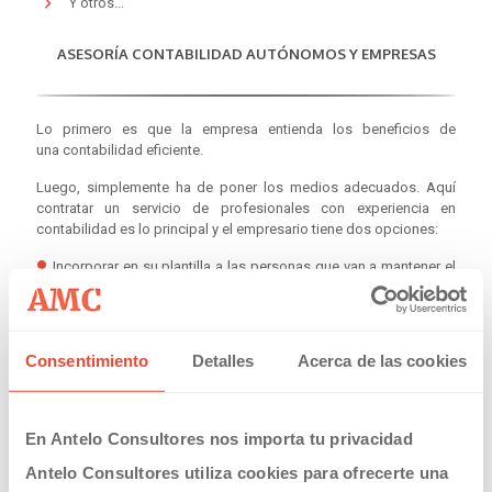
Y otros...
ASESORÍA CONTABILIDAD AUTÓNOMOS Y EMPRESAS
Lo primero es que la empresa entienda los beneficios de
una contabilidad eficiente.
Luego, simplemente ha de poner los medios adecuados. Aquí
contratar un servicio de profesionales con experiencia en
contabilidad es lo principal y el empresario tiene dos opciones:
Incorporar en su plantilla a las personas que van a mantener el
sistema contable al día.
Externalizar el servicio contratando una gestión contable.
Consentimiento
Detalles
Acerca de las cookies
En ambos casos, podemos ayudarle
. Ambos casos tienen
ventajas e inconvenientes.
Al disponer de personal propio, la información estará más
actualizada, completa y con una mejor disponibilidad. Por contra,
En Antelo Consultores nos importa tu privacidad
los costes son mayores (personal y sotware), y el equipo necesita
de un servicio externo e independiente que le supervise y asesore
Antelo Consultores utiliza cookies para ofrecerte una
en operaciones no habituales, cambios normativos, novedades,