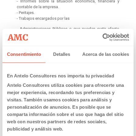
- Informes sobre la situación económica, financiera y
contable de la empresa.
- Peritajes.
- Trabajos encargados por las
- Administraciones Públicas o que puedan surtir efecto
ante ellas.
- Análisis de operaciones vinculadas.
- Fijación de bandas salariales y valoración de puestos de
trabajo.
Consentimiento
Detalles
Acerca de las cookies
- Asesoría en licitaciones públicas.
Servicios avanzados para PYMES:
- Elaboración de informes Forensic.
En Antelo Consultores nos importa tu privacidad
- Apoyo en la gestión de riesgos.
Antelo Consultores utiliza cookies para ofrecerte una
- Implantación de nuevos modelos financieros, IFRS, IAS
39 y de “reporting”
mejor experiencia, recordando tus preferencias y
- Aplicación de novedades en gobierno corporativo.
visitas. También usamos cookies para análisis y
- Justificación de deducciones y bonificaciones fiscales y
personalización de anuncios. Es posible que se
otro tipo de trabajos de trascendencia tributaria.
comparta información sobre el uso que haga del sitio
web con nuestros partners de redes sociales,
publicidad y análisis web.