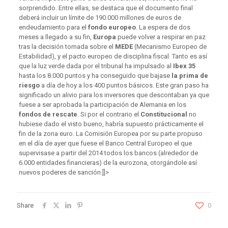
sorprendido. Entre ellas, se destaca que el documento final
deberá incluir un límite de 190.000 millones de euros de
endeudamiento para el
fondo europeo
. La espera de dos
meses a llegado a su fin,
Europa
puede volver a respirar en paz
tras la decisión tomada sobre el
MEDE
(Mecanismo Europeo de
Estabilidad), y el pacto europeo de disciplina fiscal. Tanto es así
que la luz verde dada por el tribunal ha impulsado al
Ibex 35
hasta los 8.000 puntos y ha conseguido que bajase
la prima de
riesgo
a día de hoy a los 400 puntos básicos. Este gran paso ha
significado un alivio para los inversores que descontaban ya que
fuese a ser aprobada la participación de Alemania en los
fondos de rescate
. Si por el contrario el
Constitucional
no
hubiese dado el visto bueno, habría supuesto prácticamente el
fin de la zona euro. La Comisión Europea por su parte propuso
en el día de ayer que fuese el Banco Central Europeo el que
supervisase a partir del 2014 todos los bancos (alrededor de
6.000 entidades financieras) de la eurozona, otorgándole así
nuevos poderes de sanción.]]>
Share
0