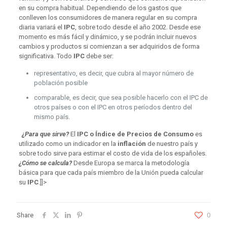
en su compra habitual. Dependiendo de los gastos que
conlleven los consumidores de manera regular en su compra
diaria variará el
IPC
, sobre todo desde el año 2002. Desde ese
momento es más fácil y dinámico, y se podrán incluir nuevos
cambios y productos si comienzan a ser adquiridos de forma
significativa. Todo
IPC
debe ser:
representativo, es decir, que cubra al mayor número de
población posible
comparable, es decir, que sea posible hacerlo con el IPC de
otros países o con el IPC en otros períodos dentro del
mismo país.
¿Para que sirve?
El
IPC o Índice de Precios de Consumo
es
utilizado como un indicador en la
inflación
de nuestro país y
sobre todo sirve para estimar el costo de vida de los españoles.
¿Cómo se calcula?
Desde Europa se marca la metodología
básica para que cada país miembro de la Unión pueda calcular
su
IPC
.]]>
Share
0