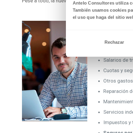
Pese a todo, la nueva tabla de cotizaciones cuen
Antelo Consultores utiliza c
También usamos cookies par
el uso que haga del sitio we
¿Qué se puede
En la declaración
Rechazar
Materiales y
Salarios de t
Cuotas y segu
Otros gastos
Reparación d
Mantenimient
Servicios ind
Impuestos y t
Seguros por