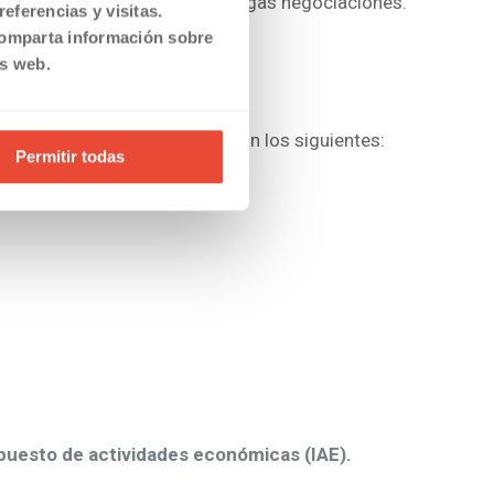
o en producirse, después de largas negociaciones.
eferencias y visitas.
comparta información sobre
is web.
 se desgraven. Entre ellos están los siguientes:
Permitir todas
uesto de actividades económicas
(IAE).