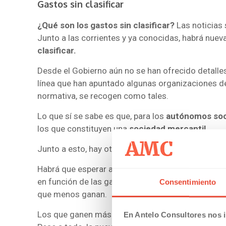
Gastos sin clasificar
¿Q
ué son los gastos sin clasificar?
Las noticias
Junto a las corrientes y ya conocidas, habrá nu
clasificar.
Desde el Gobierno aún no se han ofrecido detalles
línea que han apuntado algunas organizaciones del
normativa, se recogen como tales.
Lo que sí se sabe es que, para los
autónomos soc
los que constituyen una
sociedad mercantil.
Junto a esto, hay otra cosa que se desconoce. ¿
Habrá que esperar a que los acuerdos se vayan co
en función de las ganancias reales. Estas serán
Consentimiento
que menos ganan.
Los que ganen más de 6000 euros responderán con
En Antelo Consultores nos i