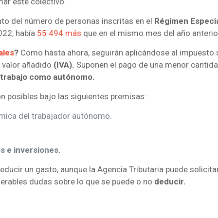
ar este colectivo.
to del número de personas inscritas en el
Régimen Especia
022, había
55 494 más
que en el mismo mes del año anterio
ales
?
Como hasta ahora, seguirán aplicándose al impuesto s
l valor añadido
(IVA).
Suponen el pago de una menor cantid
trabajo como autónomo.
on posibles bajo las siguientes premisas:
ómica del trabajador autónomo.
os e inversiones.
educir un gasto, aunque la Agencia Tributaria puede solicita
merables dudas sobre lo que se puede o no
deducir.