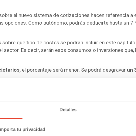
 sobre el nuevo sistema de cotizaciones hacen referencia a
evas opciones. Como autónomo, podrás deducirte hasta un 
 sobre qué tipo de costes se podrán incluir en este capítulo
 sector. Es decir, serán esos consumos o inversiones que, h
ietarios,
el porcentaje será menor. Se podrá desgravar
un 
Se podrá deducir la cuota mensual de autónomo o
podrá inc
ncretando para ir conociendo más detalles. Lo único que s
 menores para los que menos ganen, en términos absolutos. 
Detalles
 una cuota del 10 % de sus rendimientos netos. Los que g
mporta tu privacidad