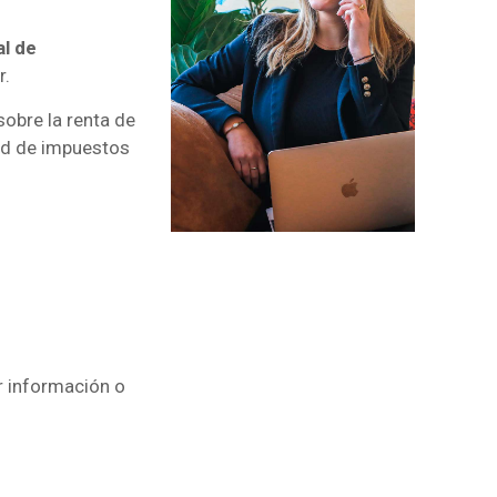
l de
r.
obre la renta de
ad de impuestos
r información o