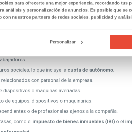
ta con el consenso del sector, algo que ha tardado un tiemp
ookies para ofrecerte una mejor experiencia, recordando tus pr
a análisis y personalización de anuncios. Es posible que se 
b con nuestros partners de redes sociales, publicidad y anális
 deducir un autónomo?
 de la renta se puede incluir diversos gastos, de manera que
Personalizar
 consumos relacionados con la actividad.
rabajadores.
ros sociales, lo que incluye la
cuota de autónomo
.
 relacionados con personal de la empresa.
e dispositivos o máquinas averiadas.
o de equipos, dispositivos o maquinarias.
ependientes o de profesionales ajenos a la compañía.
asas, como el i
mpuesto de bienes inmuebles (IBI)
o el
i
mp
 enfermedad.