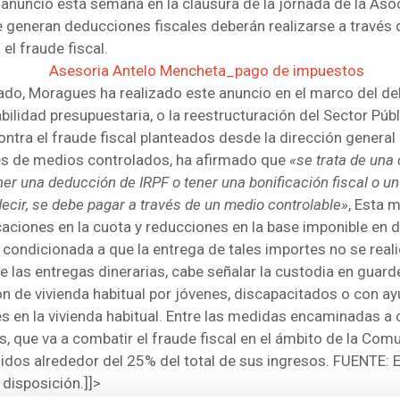
, anunció esta semana en la clausura de la jornada de la Aso
neran deducciones fiscales deberán realizarse a través de
l fraude fiscal.
ado, Moragues ha realizado este anuncio en el marco del d
abilidad presupuestaria, o la reestructuración del Sector P
ntra el fraude fiscal planteados desde la dirección general 
vés de medios controlados, ha afirmado que
«se trata de una
ener una deducción de IRPF o tener una bonificación fiscal o un 
 decir, se debe pagar a través de un medio controlable»
, Esta 
aciones en la cuota y reducciones en la base imponible en 
é condicionada a que la entrega de tales importes no se real
 de las entregas dinerarias, cabe señalar la custodia en guar
ión de vivienda habitual por jóvenes, discapacitados o con ay
 en la vivienda habitual. Entre las medidas encaminadas a c
, que va a combatir el fraude fiscal en el ámbito de la Comu
edidos alrededor del 25% del total de sus ingresos. FUENTE:
 disposición.]]>