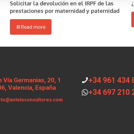
Solicitar la devolución en el IRPF de las
prestaciones por maternidad y paternidad
Read more
+34 961 434 
 Vía Germanias, 20, 1
6, Valencia, España
+34 697 210 
cto@anteloconsultores.com