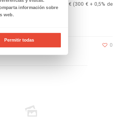
eferencias y visitas.
 €, el juicio le costaría 550 € (300 € + 0,5% de
comparta información sobre
is web.
Permitir todas
0