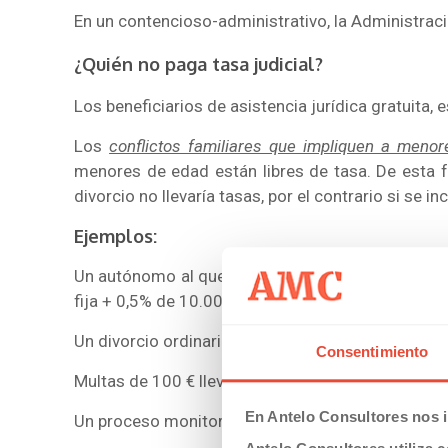
En un contencioso-administrativo, la Administraci
¿Quién no paga tasa judicial?
Los beneficiarios de asistencia jurídica gratuita, e
Los
conflictos familiares que impliquen a menor
menores de edad están libres de tasa. De esta 
divorcio no llevaría tasas, por el contrario si se i
Ejemplos:
Un autónomo al que de deban 10.000 € y decida d
fija + 0,5% de 10.000 € = 350 €).
Un divorcio ordinario: tasa de 300 € más porcenta
Consentimiento
Multas de 100 € llevarían tasas judiciales de 200 €
En Antelo Consultores nos i
Un proceso monitorio, lleva una tasa de 100 €.