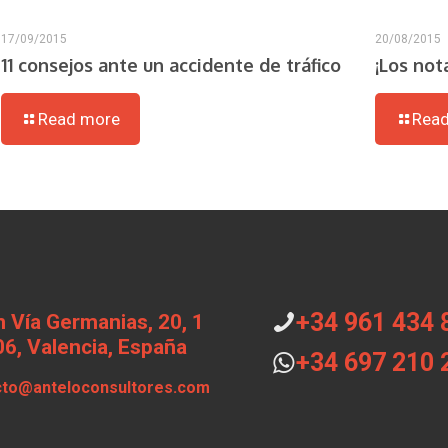
17/09/2015
20/08/2015
11 consejos ante un accidente de tráfico
¡Los not
Read more
Rea
+34 961 434 
 Vía Germanias, 20, 1
6, Valencia, España
+34 697 210 
cto@anteloconsultores.com