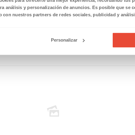
ookies para ofrecerte una mejor experiencia, recordando tus pr
“enganchado” con acciones preferentes por valor de 50.000
a análisis y personalización de anuncios. Es posible que se 
b con nuestros partners de redes sociales, publicidad y anális
Personalizar