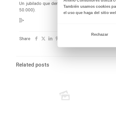
Antelo Consultores utiliza c
Un jubilado que demande a su Banco por haberle 
También usamos cookies par
50.000).
el uso que haga del sitio we
]]>
Rechazar
Share
Related posts