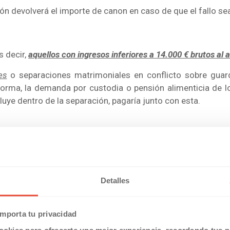
ón devolverá el importe de canon en caso de que el fallo se
s decir,
aquellos con ingresos inferiores a 14.000 € brutos al 
es
o separaciones matrimoniales en conflicto sobre guard
forma, la demanda por custodia o pensión alimenticia de l
ncluye dentro de la separación, pagaría junto con esta.
emandar a su cliente, deberá desembolsar 350 € para que 
je sobre los bienes
Detalles
, si se recurre, serían 800 € y si se acude al Supremo, subirí
mporta tu privacidad