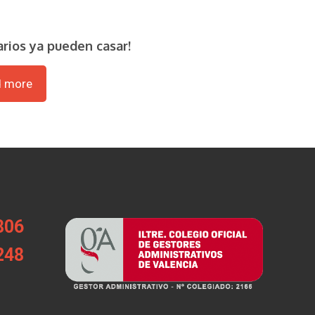
arios ya pueden casar!
d more
806
248