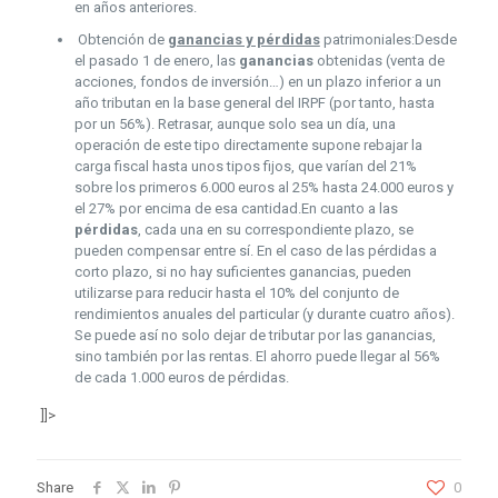
en años anteriores.
Obtención de
ganancias y pérdidas
patrimoniales:Desde
el pasado 1 de enero, las
ganancias
obtenidas (venta de
acciones, fondos de inversión…) en un plazo inferior a un
año tributan en la base general del IRPF (por tanto, hasta
por un 56%). Retrasar, aunque solo sea un día, una
operación de este tipo directamente supone rebajar la
carga fiscal hasta unos tipos fijos, que varían del 21%
sobre los primeros 6.000 euros al 25% hasta 24.000 euros y
el 27% por encima de esa cantidad.En cuanto a las
pérdidas
, cada una en su correspondiente plazo, se
pueden compensar entre sí. En el caso de las pérdidas a
corto plazo, si no hay suficientes ganancias, pueden
utilizarse para reducir hasta el 10% del conjunto de
rendimientos anuales del particular (y durante cuatro años).
Se puede así no solo dejar de tributar por las ganancias,
sino también por las rentas. El ahorro puede llegar al 56%
de cada 1.000 euros de pérdidas.
]]>
Share
0