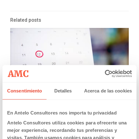
Related posts
Consentimiento
Detalles
Acerca de las cookies
20/03/2019
Calendario Laboral Comunidad Valenciana 2019
En Antelo Consultores nos importa tu privacidad
Antelo Consultores utiliza cookies para ofrecerte una
Read more
mejor experiencia, recordando tus preferencias y
visitas. También usamos cookies para análisis y