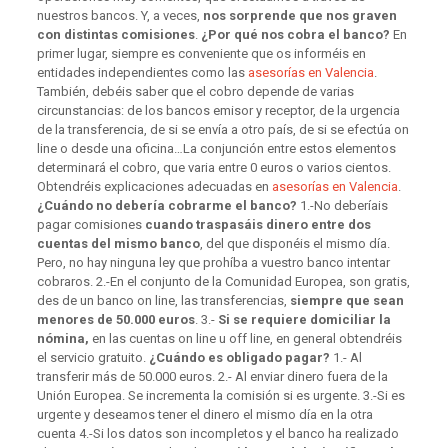
nuestros bancos. Y, a veces,
nos sorprende que nos graven
con distintas comisiones
.
¿Por qué nos cobra el banco?
En
primer lugar, siempre es conveniente que os informéis en
entidades independientes como las
asesorías en Valencia
.
También, debéis saber que el cobro depende de varias
circunstancias: de los bancos emisor y receptor, de la urgencia
de la transferencia, de si se envía a otro país, de si se efectúa on
line o desde una oficina…La conjunción entre estos elementos
determinará el cobro, que varia entre 0 euros o varios cientos.
Obtendréis explicaciones adecuadas en
asesorías en Valencia
.
¿Cuándo no debería cobrarme el banco?
1.-No deberíais
pagar comisiones
cuando traspasáis dinero entre dos
cuentas del mismo banco
, del que disponéis el mismo día.
Pero, no hay ninguna ley que prohíba a vuestro banco intentar
cobraros. 2.-En el conjunto de la Comunidad Europea, son gratis,
des de un banco on line, las transferencias,
siempre que sean
menores de 50.000 euros
. 3.-
Si se requiere domiciliar la
nómina,
en las cuentas on line u off line, en general obtendréis
el servicio gratuito.
¿Cuándo es obligado pagar?
1.- Al
transferir más de 50.000 euros. 2.- Al enviar dinero fuera de la
Unión Europea. Se incrementa la comisión si es urgente. 3.-Si es
urgente y deseamos tener el dinero el mismo día en la otra
cuenta 4.-Si los datos son incompletos y el banco ha realizado