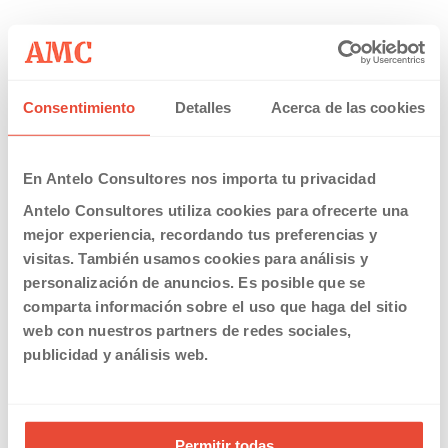
15/10/2015
Consentimiento
Detalles
Acerca de las cookies
7 razones para ser más feliz con Antelo Consultores
Read more
En Antelo Consultores nos importa tu privacidad
Antelo Consultores utiliza cookies para ofrecerte una
mejor experiencia, recordando tus preferencias y
visitas. También usamos cookies para análisis y
personalización de anuncios. Es posible que se
comparta información sobre el uso que haga del sitio
web con nuestros partners de redes sociales,
publicidad y análisis web.
17/09/2015
11 consejos ante un accidente de tráfico
Permitir todas