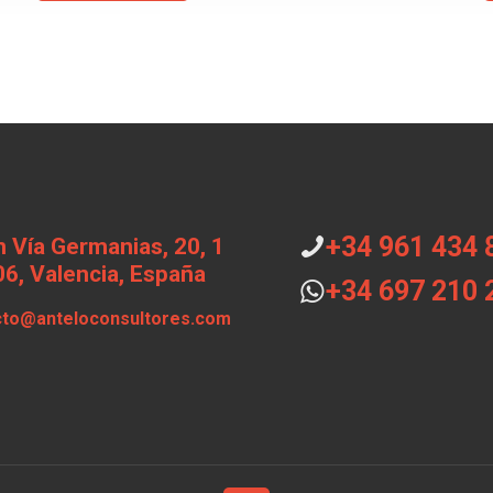
+34 961 434 
 Vía Germanias, 20, 1
6, Valencia, España
+34 697 210 
cto@anteloconsultores.com