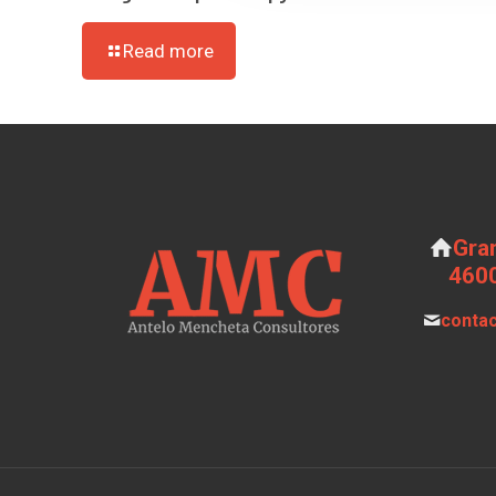
Read more
Gran
4600
conta