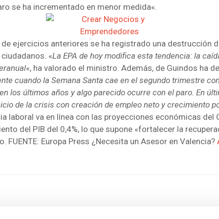
paro se ha incrementado en menor medida«.
s de ejercicios anteriores se ha registrado una destrucció
 ciudadanos. «
La EPA de hoy modifica esta tendencia: la ca
teranual
«, ha valorado el ministro. Además, de Guindos ha de
mente cuando la Semana Santa cae en el segundo trimestre com
los últimos años y algo parecido ocurre con el paro. En últi
icio de la crisis con creación de empleo neto y crecimiento po
a laboral va en línea con las proyecciones económicas del 
to del PIB del 0,4%, lo que supone «fortalecer la recuperaci
ico. FUENTE: Europa Press ¿Necesita un Asesor en Valencia?