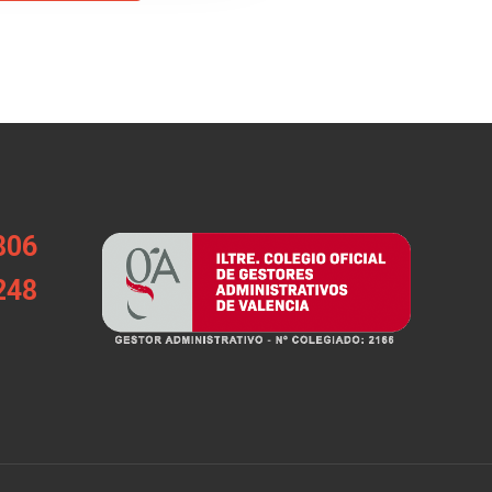
806
248