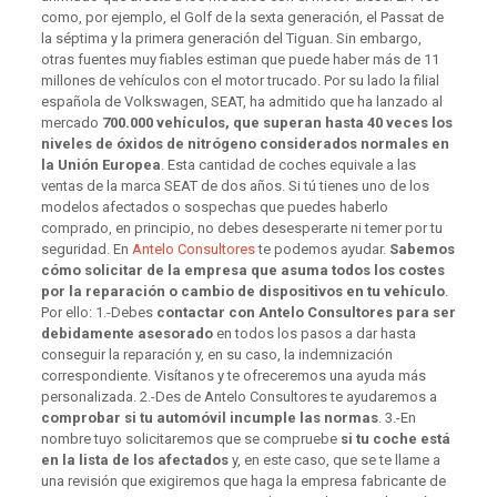
como, por ejemplo, el Golf de la sexta generación, el Passat de
la séptima y la primera generación del Tiguan. Sin embargo,
otras fuentes muy fiables estiman que puede haber más de 11
millones de vehículos con el motor trucado. Por su lado la filial
española de Volkswagen, SEAT, ha admitido que ha lanzado al
mercado
700.000 vehículos, que superan hasta 40 veces los
niveles de óxidos de nitrógeno considerados normales en
la Unión Europea
. Esta cantidad de coches equivale a las
ventas de la marca SEAT de dos años. Si tú tienes uno de los
modelos afectados o sospechas que puedes haberlo
comprado, en principio, no debes desesperarte ni temer por tu
seguridad. En
Antelo Consultores
te podemos ayudar.
Sabemos
cómo solicitar de la empresa que asuma todos los costes
por la reparación o cambio de dispositivos en tu vehículo
.
Por ello: 1.-Debes
contactar con Antelo Consultores para ser
debidamente asesorado
en todos los pasos a dar hasta
conseguir la reparación y, en su caso, la indemnización
correspondiente. Visítanos y te ofreceremos una ayuda más
personalizada. 2.-Des de Antelo Consultores te ayudaremos a
comprobar si tu automóvil incumple las normas
. 3.-En
nombre tuyo solicitaremos que se compruebe
si tu coche está
en la lista de los afectados
y, en este caso, que se te llame a
una revisión que exigiremos que haga la empresa fabricante de