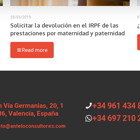
20/03/2019
0
Solicitar la devolución en el IRPF de las
prestaciones por maternidad y paternidad
Read more
+34 961 434 
 Vía Germanias, 20, 1
6, Valencia, España
+34 697 210 
cto@anteloconsultores.com