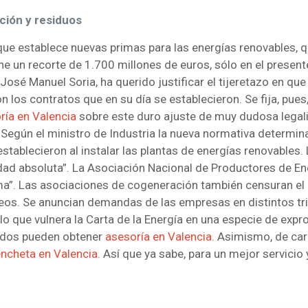
ción y residuos
que establece nuevas primas para las energías renovables, q
e un recorte de 1.700 millones de euros, sólo en el present
 José Manuel Soria, ha querido justificar el tijeretazo en q
 los contratos que en su día se establecieron. Se fija, pues,
ría en Valencia
sobre este duro ajuste de muy dudosa legalid
 Según el ministro de Industria la nueva normativa determina
stablecieron al instalar las plantas de energías renovables
idad absoluta”. La Asociación Nacional de Productores de Ene
rma”. Las asociaciones de cogeneración también censuran el r
eos. Se anuncian demandas de las empresas en distintos tri
 lo que vulnera la Carta de la Energía en una especie de ex
tados pueden obtener
asesoría en Valencia
. Asimismo, de ca
ncheta en Valencia.
Así que ya sabe, para un mejor servicio