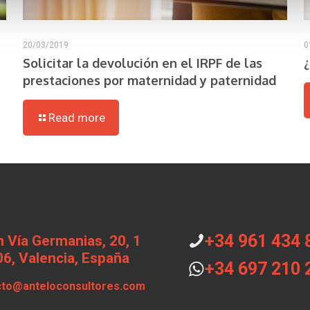
20/03/2019
0
Solicitar la devolución en el IRPF de las
prestaciones por maternidad y paternidad
Read more
+34 961 434 
 Vía Germanias, 20, 1
6, Valencia, España
+34 697 210 
cto@anteloconsultores.com