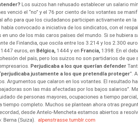
entender?
Los suizos han rehusado establecer un salario mín
nes venció el “no” y el 76 por ciento de los votantes se man
al año para que los ciudadanos participen activamente en la 
había convocado a iniciativa de los sindicatos, con el respal
s en uno de los más caros países del mundo. Si se hubiera s
nte de Finlandia, que oscila entre los 3.214 y los 2.300 eur
,
1447 euros, en
Bélgica,
1444 y en
Francia,
1398. En el deb
 cohesión del país, pero los suizos no son partidarios de qu
 empresarios.
Perjudicaba a los que querían defender
Tant
“
perjudicaba justamente a los que pretendía proteger
”. 
os. Argumentos que calaron en los votantes. El resultado h
rabajadoras son las más afectadas por los bajos salarios”. M
el cuidado de personas mayores, ocupaciones a tiempo parcial, 
a tiempo completo. Muchos se plantean ahora otras pregunt
ecordad, desde Antelo-Mencheta estamos abiertos a resolve
o: Berna (Suiza).
alpenstrasse.tumblr.com