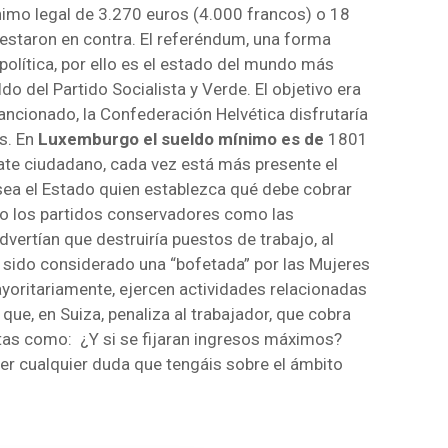
imo legal de 3.270 euros (4.000 francos) o 18
ifestaron en contra. El referéndum, una forma
política, por ello es el estado del mundo más
do del Partido Socialista y Verde. El objetivo era
ancionado, la Confederación Helvética disfrutaría
os. En
Luxemburgo el sueldo mínimo es de
1801
ate ciudadano, cada vez está más presente el
e sea el Estado quien establezca qué debe cobrar
o los partidos conservadores como las
Advertían que destruiría puestos de trabajo, al
a sido considerado una “bofetada” por las Mujeres
ayoritariamente, ejercen actividades relacionadas
que, en Suiza, penaliza al trabajador, que cobra
as como: ¿Y si se fijaran ingresos máximos?
r cualquier duda que tengáis sobre el ámbito