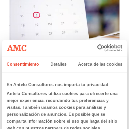
20/03/2019
Consentimiento
Detalles
Acerca de las cookies
Calendario Laboral Comunidad Valenciana 2019
Read more
En Antelo Consultores nos importa tu privacidad
Antelo Consultores utiliza cookies para ofrecerte una
mejor experiencia, recordando tus preferencias y
visitas. También usamos cookies para análisis y
personalización de anuncios. Es posible que se
comparta información sobre el uso que haga del sitio
web con nuestros partners de redes sociales,