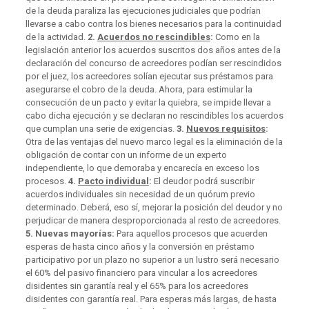
de la deuda paraliza las ejecuciones judiciales que podrían
llevarse a cabo contra los bienes necesarios para la continuidad
de la actividad.
2.
Acuerdos no rescindibles
:
Como en la
legislación anterior los acuerdos suscritos dos años antes de la
declaración del concurso de acreedores podían ser rescindidos
por el juez, los acreedores solían ejecutar sus préstamos para
asegurarse el cobro de la deuda. Ahora, para estimular la
consecución de un pacto y evitar la quiebra, se impide llevar a
cabo dicha ejecución y se declaran no rescindibles los acuerdos
que cumplan una serie de exigencias.
3.
Nuevos requisitos
:
Otra de las ventajas del nuevo marco legal es la eliminación de la
obligación de contar con un informe de un experto
independiente, lo que demoraba y encarecía en exceso los
procesos.
4.
Pacto individual
:
El deudor podrá suscribir
acuerdos individuales sin necesidad de un quórum previo
determinado. Deberá, eso sí, mejorar la posición del deudor y no
perjudicar de manera desproporcionada al resto de acreedores.
5. Nuevas mayorías:
Para aquellos procesos que acuerden
esperas de hasta cinco años y la conversión en préstamo
participativo por un plazo no superior a un lustro será necesario
el 60% del pasivo financiero para vincular a los acreedores
disidentes sin garantía real y el 65% para los acreedores
disidentes con garantía real. Para esperas más largas, de hasta