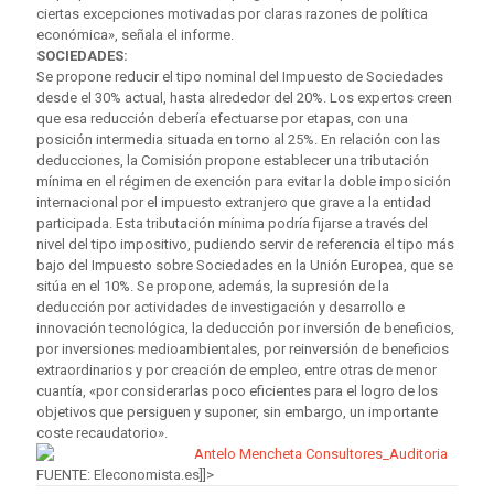
ciertas excepciones motivadas por claras razones de política
económica», señala el informe.
SOCIEDADES:
Se propone reducir el tipo nominal del Impuesto de Sociedades
desde el 30% actual, hasta alrededor del 20%. Los expertos creen
que esa reducción debería efectuarse por etapas, con una
posición intermedia situada en torno al 25%. En relación con las
deducciones, la Comisión propone establecer una tributación
mínima en el régimen de exención para evitar la doble imposición
internacional por el impuesto extranjero que grave a la entidad
participada. Esta tributación mínima podría fijarse a través del
nivel del tipo impositivo, pudiendo servir de referencia el tipo más
bajo del Impuesto sobre Sociedades en la Unión Europea, que se
sitúa en el 10%. Se propone, además, la supresión de la
deducción por actividades de investigación y desarrollo e
innovación tecnológica, la deducción por inversión de beneficios,
por inversiones medioambientales, por reinversión de beneficios
extraordinarios y por creación de empleo, entre otras de menor
cuantía, «por considerarlas poco eficientes para el logro de los
objetivos que persiguen y suponer, sin embargo, un importante
coste recaudatorio».
FUENTE: Eleconomista.es]]>